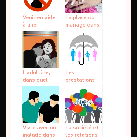
Venir en aide
La place du
à une
mariage dans
collègue
la société
harcelé
actuelle!
sexuellement
est un devoir
L’adultère,
Les
dans quel
prestations
condition
de l’assurance
n’est elle pas
vie :
considérée?
Contribution
et paiement
Vivre avec un
La société et
malade dans
les relations