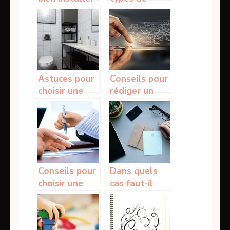
un four
plaques de
encastrable
cuisson
Astuces pour
Conseils pour
choisir une
rédiger un
cuvette WC
mail de
candidature
en anglais
Conseils pour
Dans quels
choisir une
cas faut-il
assurance
envoyer une
auto
lettre
recommandée