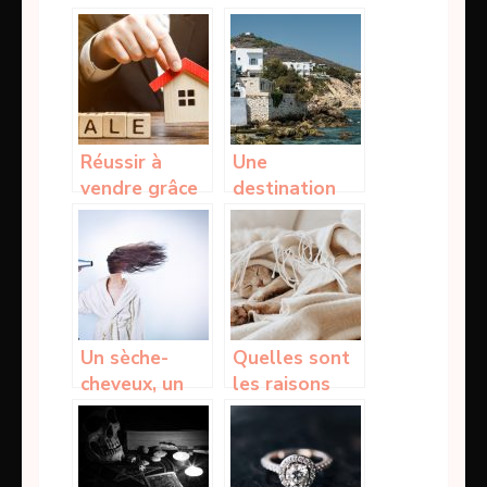
le déni: que
humaines qui
faire?
la font
Réussir à
Une
vendre grâce
destination
à l’estimation
européenne
immobilière en
au chaud en
ligne
février, le bon
plan
Un sèche-
Quelles sont
cheveux, un
les raisons
appareil
pour
indispensable
lesquelles
à la maison
votre chat