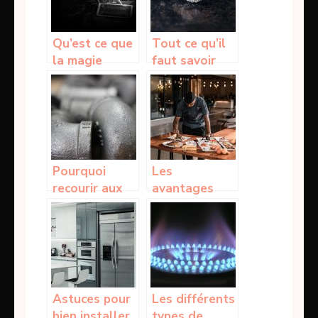
vous lèche ?
Qu’est ce que
Tout ce qu’il
la magie
faut savoir
noire,
sur la
comment
broderie de
peut-elle agir
diamant
?
Pourquoi
Les
recourir aux
avantages
services d’une
d’opter pour
société de
la cuisine
plomberie ?
partagée ou
commerciale
Astuces pour
Les différents
bien installer
types de