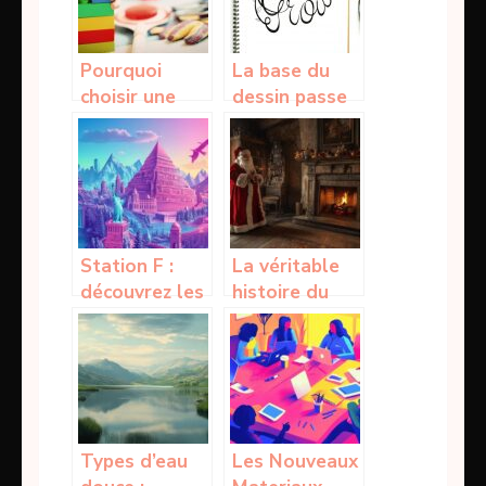
avec un
accusé
réception ?
Pourquoi
La base du
choisir une
dessin passe
crèche pour
aux crayons
les employés
puis au feutre
?
noir
Station F :
La véritable
découvrez les
histoire du
lieux
Père Noël :
incontournables
des origines
de ce quartier
païennes à
innovant
Santa Claus
parisien
Types d’eau
Les Nouveaux