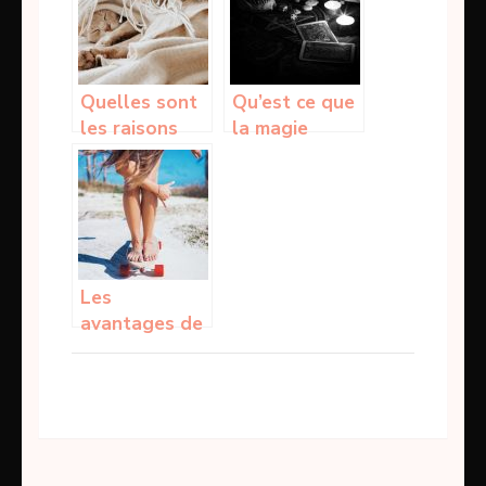
février, le bon
à la maison
plan
Quelles sont
Qu’est ce que
les raisons
la magie
pour
noire,
lesquelles
comment
votre chat
peut-elle agir
vous lèche ?
?
Les
avantages de
pratiquer le
Skateboard