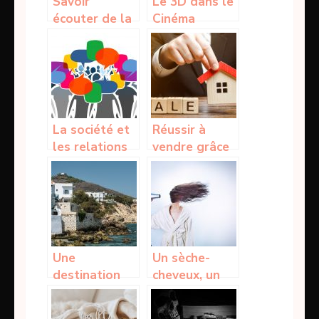
Savoir
Le 3D dans le
écouter de la
Cinéma
musique dans
le casque
La société et
Réussir à
les relations
vendre grâce
humaines qui
à l’estimation
la font
immobilière en
ligne
Une
Un sèche-
destination
cheveux, un
européenne
appareil
au chaud en
indispensable