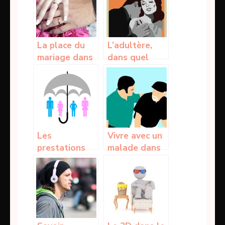
conseils
sexuellement
est un devoir
La place du
L’adultère,
mariage dans
dans quel
la société
condition
actuelle!
n’est elle pas
considérée?
Les
Vivre avec un
prestations
malade dans
de l’assurance
le déni: que
vie :
faire?
Contribution
et paiement