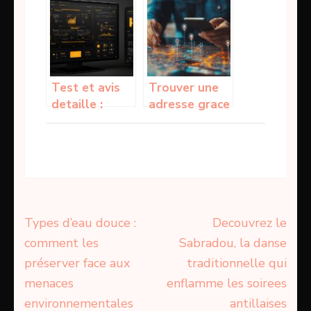
école de
les etapes
musique à
essentielles
Genève ?
pour un
nettoyage
respectueux
Test et avis
Trouver une
detaille :
adresse grace
Loonea
au nom de la
bouleverse-t-
personne :
elle vraiment
techniques
la gestion
avancees de
locative ?
recherche en
ligne
Navigation
Types d’eau douce :
Decouvrez le
de
comment les
Sabradou, la danse
l’article
préserver face aux
traditionnelle qui
menaces
enflamme les soirees
environnementales
antillaises