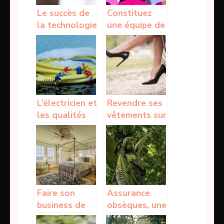
Le succès de
Constituez
la technologie
une équipe de
mobile
service
clientèle
solide
L’électricien et
Revendre ses
les qualités
vêtements sur
requises par
Internet
ses services
Faire son
Assurance
business de
obsèques, une
chez soi
prise en