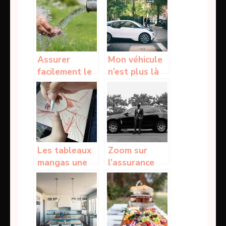
charge
complète
Assurer
Mon véhicule
facilement le
n’est plus là
service en eau
où je l’ai garé,
grâce aux
ce qu’il faut
citernes
faire
souples
Les tableaux
Zoom sur
mangas une
l’assurance
excellente
d’un véhicule
option pour la
professionnel
décoration
murale