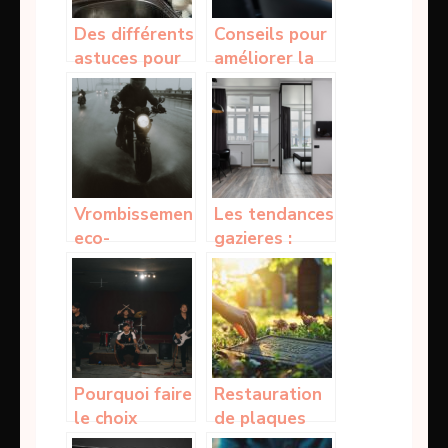
Des différents
Conseils pour
astuces pour
améliorer la
déboucher les
gestion
canaux
financière
d’une
entreprise
Vrombissement
Les tendances
eco-
gazieres :
responsable :
trouver la
plongee dans
meilleure
la revolution
offre pour
des e-motos
votre maison
Pourquoi faire
Restauration
le choix
de plaques
d’intégrer une
funeraires :