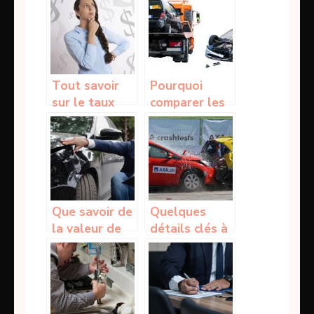
auto en ligne
carte bancaire
?
Tout savoir
Pourquoi
sur le taux
comparer les
horaire du
assurances
SMIC
auto lors du
choix ?
Que savoir de
Quelques
la valeur de
détails clés à
remplacement
retenir sur
à dire d’expert
une assurance
d’une
auto tout
assurance ?
risque