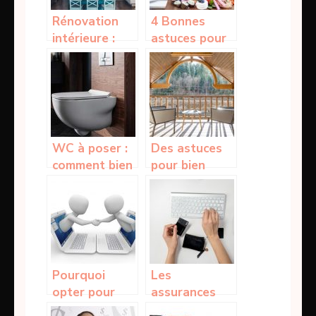
Rénovation
4 Bonnes
intérieure :
astuces pour
Comment
recevoir et
optimiser
épater vos
votre cuisine ?
invités lors
d’un buffet
WC à poser :
Des astuces
comment bien
pour bien
choisir son
choisir son
trône pour un
store banne
confort
extérieur
optimal ?
Pourquoi
Les
opter pour
assurances
une assurance
liées à la