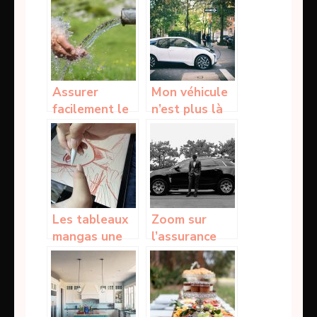
charge
complète
Assurer
Mon véhicule
facilement le
n’est plus là
service en eau
où je l’ai garé,
grâce aux
ce qu’il faut
citernes
faire
souples
Les tableaux
Zoom sur
mangas une
l’assurance
excellente
d’un véhicule
option pour la
professionnel
décoration
murale