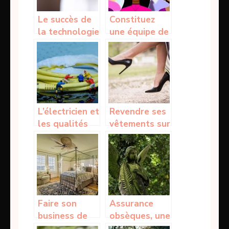
Le succès de
Constituez
la technologie
une équipe de
mobile
service
clientèle
solide
L’électricien et
Revendre ses
les qualités
vêtements sur
requises par
Internet
ses services
Faire son
Assurance
business de
obsèques, une
chez soi
prise en