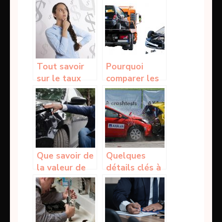
une assurance
liées à la
auto en ligne
carte bancaire
?
Tout savoir
Pourquoi
sur le taux
comparer les
horaire du
assurances
SMIC
auto lors du
choix ?
Que savoir de
Quelques
la valeur de
détails clés à
remplacement
retenir sur
à dire d’expert
une assurance
d’une
auto tout
assurance ?
risque