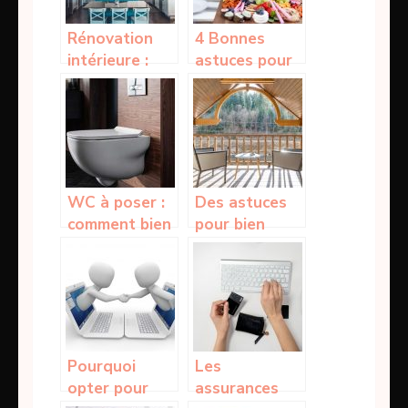
Rénovation
4 Bonnes
intérieure :
astuces pour
Comment
recevoir et
optimiser
épater vos
votre cuisine ?
invités lors
d’un buffet
WC à poser :
Des astuces
comment bien
pour bien
choisir son
choisir son
trône pour un
store banne
confort
extérieur
optimal ?
Pourquoi
Les
opter pour
assurances