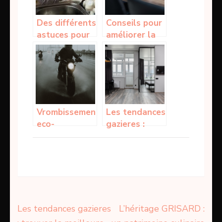
Des différents
Conseils pour
astuces pour
améliorer la
déboucher les
gestion
canaux
financière
d’une
entreprise
Vrombissement
Les tendances
eco-
gazieres :
responsable :
trouver la
plongee dans
meilleure
la revolution
offre pour
des e-motos
votre maison
Navigation
Les tendances gazieres
L’héritage GRISARD :