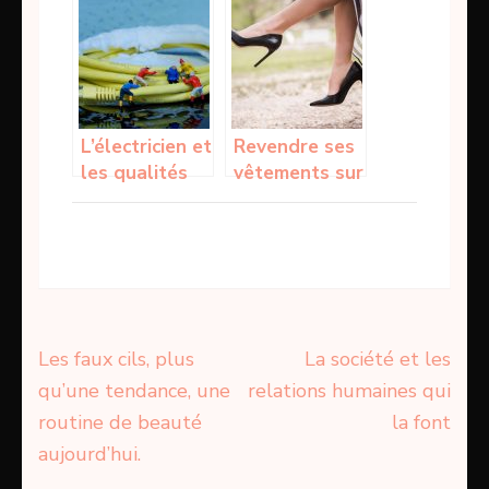
mobile
service
clientèle
solide
L’électricien et
Revendre ses
les qualités
vêtements sur
requises par
Internet
ses services
Navigation
Les faux cils, plus
La société et les
de
qu’une tendance, une
relations humaines qui
l’article
routine de beauté
la font
aujourd’hui.