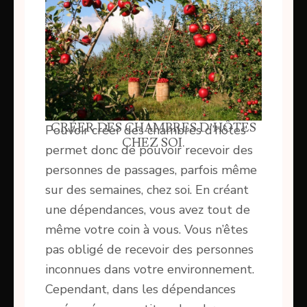
CRÉER DES CHAMBRES D’HÔTES
Pouvoir créer des chambres d’hôtes
CHEZ SOI.
permet donc de pouvoir recevoir des
personnes de passages, parfois même
sur des semaines, chez soi. En créant
une dépendances, vous avez tout de
même votre coin à vous. Vous n’êtes
pas obligé de recevoir des personnes
inconnues dans votre environnement.
Cependant, dans les dépendances