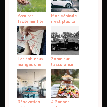
Assurer
Mon véhicule
facilement le
n’est plus là
service en eau
où je l’ai garé,
grâce aux
ce qu’il faut
citernes
faire
souples
Les tableaux
Zoom sur
mangas une
l’assurance
excellente
d’un véhicule
option pour la
professionnel
décoration
murale
Rénovation
4 Bonnes