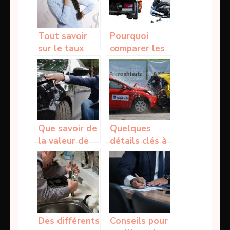
Tout savoir
Pourquoi
sur le taux
comparer les
horaire du
assurances
SMIC
auto lors du
choix ?
Que savoir de
Quelques
la valeur de
détails clés à
remplacement
retenir sur
à dire d’expert
une assurance
d’une
auto tout
assurance ?
risque
Des différents
Conseils pour