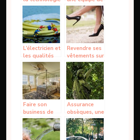
mobile
service
clientèle
solide
L’électricien et
Revendre ses
les qualités
vêtements sur
requises par
Internet
ses services
Faire son
Assurance
business de
obsèques, une
chez soi
prise en
charge
complète