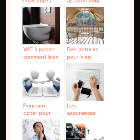
intérieure :
astuces pour
Comment
recevoir et
optimiser
épater vos
votre cuisine ?
invités lors
d’un buffet
WC à poser :
Des astuces
comment bien
pour bien
choisir son
choisir son
trône pour un
store banne
confort
extérieur
optimal ?
Pourquoi
Les
opter pour
assurances
une assurance
liées à la
auto en ligne
carte bancaire
?