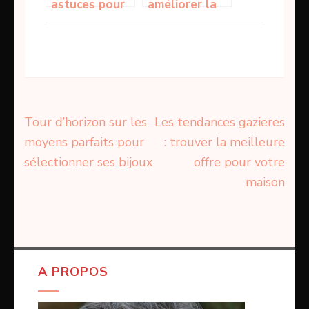
astuces pour
améliorer la
déboucher les
gestion
canaux
financière
d’une
entreprise
Navigation
Tour d’horizon sur les
Les tendances gazieres
de
moyens parfaits pour
: trouver la meilleure
l’article
sélectionner ses bijoux
offre pour votre
maison
A PROPOS