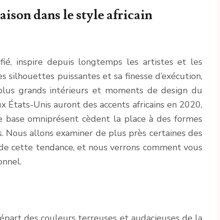
ison dans le style africain
ifié, inspire depuis longtemps les artistes et les
ses silhouettes puissantes et sa finesse d’exécution,
lus grands intérieurs et moments de design du
 États-Unis auront des accents africains en 2020,
de base omniprésent cèdent la place à des formes
s. Nous allons examiner de plus près certaines des
s de cette tendance, et nous verrons comment vous
onnel.
départ des couleurs terreuses et audacieuses de la