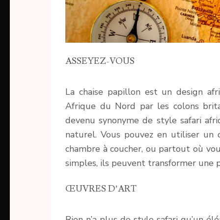
ASSEYEZ-VOUS
La chaise papillon est un design afr
Afrique du Nord par les colons brita
devenu synonyme de style safari afric
naturel. Vous pouvez en utiliser un 
chambre à coucher, ou partout où vo
simples, ils peuvent transformer une p
ŒUVRES D’ART
Rien n’a plus de style safari qu’un él