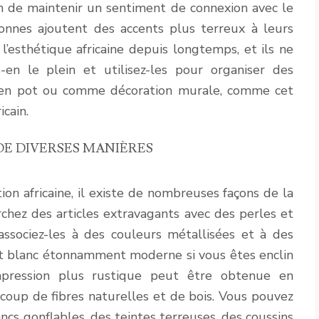
fin de maintenir un sentiment de connexion avec le
nnes ajoutent des accents plus terreux à leurs
 l’esthétique africaine depuis longtemps, et ils ne
s-en le plein et utilisez-les pour organiser des
 en pot ou comme décoration murale, comme cet
cain.
DE DIVERSES MANIÈRES
ation africaine, il existe de nombreuses façons de la
chez des articles extravagants avec des perles et
sociez-les à des couleurs métallisées et à des
et blanc étonnamment moderne si vous êtes enclin
mpression plus rustique peut être obtenue en
oup de fibres naturelles et de bois. Vous pouvez
cs gonflables, des teintes terreuses, des coussins