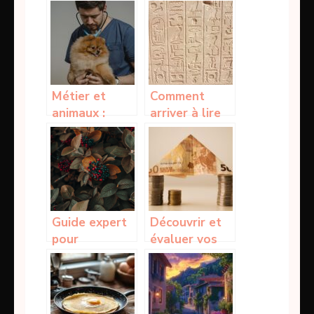
contrées
des toilettes
lointaines,
suspendues
mais avant
tout, mettez à
jour votre
assurance
Métier et
Comment
auto !
animaux :
arriver à lire
quelles sont
les
les options
hiéroglyphes
possibles ?
?
Guide expert
Découvrir et
pour
évaluer vos
sélectionner
pièces de 2
les plantes
euros rares :
idéales pour
un trésor
votre jardin
caché dans