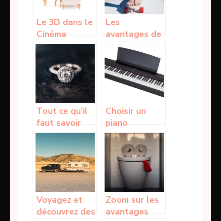
Le 3D dans le
Les
Cinéma
avantages de
pratiquer le
Skateboard
Tout ce qu’il
Choisir un
faut savoir
piano
sur la
numérique
broderie de
Yamaha
diamant
Voyagez et
Zoom sur les
découvrez des
avantages