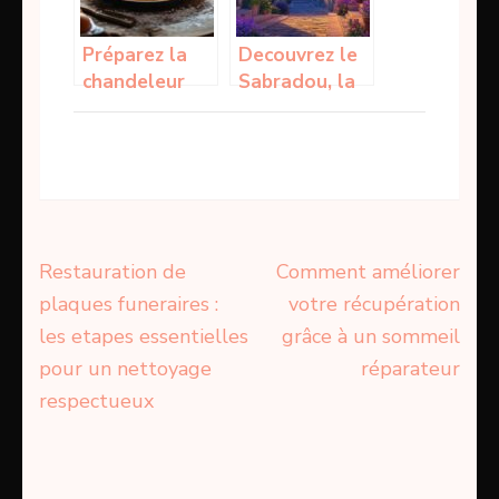
potager
votre
portefeuille
Préparez la
Decouvrez le
chandeleur
Sabradou, la
avec des
danse
produits de
traditionnelle
qualité et des
qui enflamme
astuces
les soirees
pratiques
antillaises
Navigation
Restauration de
Comment améliorer
de
plaques funeraires :
votre récupération
l’article
les etapes essentielles
grâce à un sommeil
pour un nettoyage
réparateur
respectueux