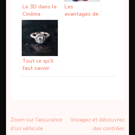
Le 3D dans le
Les
Cinéma
avantages de
pratiquer le
Skateboard
Tout ce qu’il
faut savoir
sur la
broderie de
diamant
Navigation
Zoom sur l’assurance
Voyagez et découvrez
de
d’un véhicule
des contrées