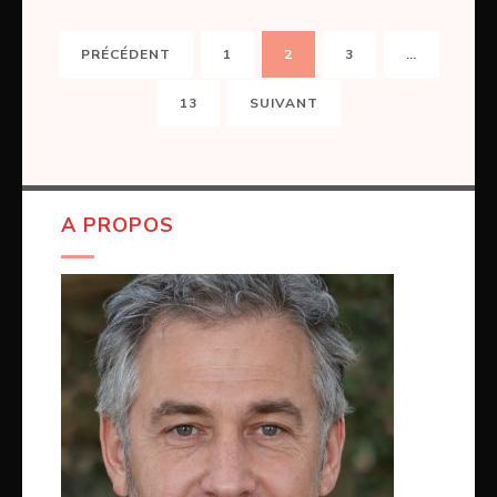
Pagination
PAGE
PAGE
PAGE
PRÉCÉDENT
1
2
3
…
des
publications
PAGE
13
SUIVANT
A PROPOS